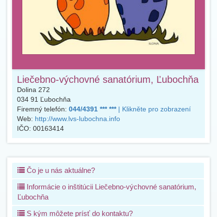
Liečebno-výchovné sanatórium, Ľubochňa
Dolina 272
034 91
Ľubochňa
Firemný telefón:
044/4391 *** ***
| Klikněte pro zobrazení
Web:
http://www.lvs-lubochna.info
IČO:
00163414
Čo je u nás aktuálne?
Informácie o inštitúcii Liečebno-výchovné sanatórium,
Ľubochňa
S kým môžete prísť do kontaktu?